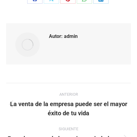
Share
Share
Share
Share
Share
on
on
on
on
on
Facebook
X
Pinterest
WhatsApp
LinkedIn
Autor:
admin
Navegación
ANTERIOR
entre
La venta de la empresa puede ser el mayor
Publicación
éxito de tu vida
anterior:
publicaciones
SIGUIENTE